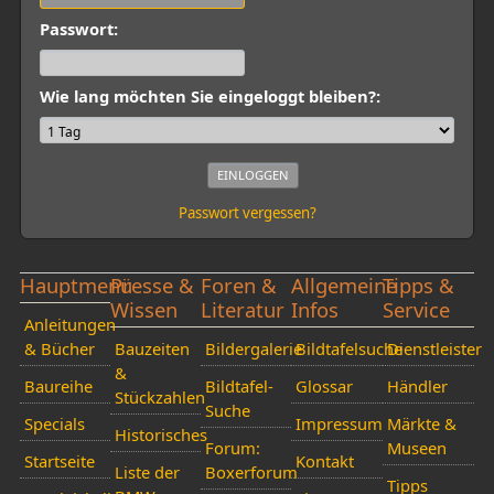
Passwort:
Wie lang möchten Sie eingeloggt bleiben?:
Passwort vergessen?
Hauptmenü
Presse &
Foren &
Allgemeine
Tipps &
Wissen
Literatur
Infos
Service
Anleitungen
& Bücher
Bauzeiten
Bildergalerie
Bildtafelsuche
Dienstleister
&
Baureihe
Bildtafel-
Glossar
Händler
Stückzahlen
Suche
Specials
Impressum
Märkte &
Historisches
Forum:
Museen
Startseite
Kontakt
Liste der
Boxerforum
Tipps