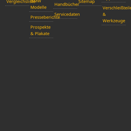
BMW
Vergleichsliste
Sitemap
Handbücher
Modelle
Verschleißteil
Servicedaten
&
Presseberichte
Werkzeuge
Prospekte
& Plakate