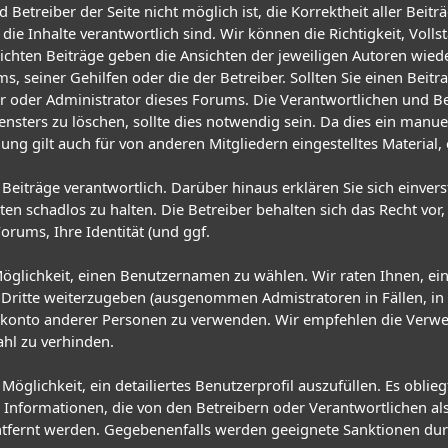
 Betreiber der Seite nicht möglich ist, die Korrektheit aller Beitr
 die Inhalte verantwortlich sind. Wir können die Richtigkeit, Voll
lichten Beiträge geben die Ansichten der jeweiligen Autoren wie
, seiner Gehilfen oder die der Betreiber. Sollten Sie einen Beit
oder Administrator dieses Forums. Die Verantwortlichen und Bet
ensters zu löschen, sollte dies notwendig sein. Da dies ein manue
ung gilt auch für von anderen Mitgliedern eingestelltes Material,
en Beiträge verantwortlich. Darüber hinaus erklären Sie sich einve
chadlos zu halten. Die Betreiber behalten sich das Recht vor, 
Forums, Ihre Identität (und ggf.
 Möglichkeit, einen Benutzernamen zu wählen. Wir raten Ihnen, 
Dritte weiterzugeben (ausgenommen Admistratoren in Fällen, in de
zerkonto anderer Personen zu verwenden. Wir empfehlen die Ver
ahl zu verhinden.
Möglichkeit, ein detailiertes Benutzerprofil auszufüllen. Es obl
nformationen, die von den Betreibern oder Verantwortlichen als
tfernt werden. Gegebenenfalls werden geeignete Sanktionen du