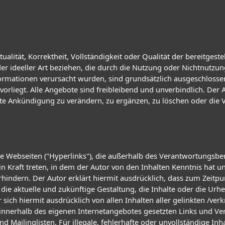
ualität, Korrektheit, Vollständigkeit oder Qualität der bereitge
oder ideeller Art beziehen, die durch die Nutzung oder Nichtnutz
ormationen verursacht wurden, sind grundsätzlich ausgeschlossen
orliegt. Alle Angebote sind freibleibend und unverbindlich. Der Au
 Ankündigung zu verändern, zu ergänzen, zu löschen oder die Ve
de Webseiten ("Hyperlinks"), die außerhalb des Verantwortungsber
 in Kraft treten, in dem der Autor von den Inhalten Kenntnis hat
rhindern. Der Autor erklärt hiermit ausdrücklich, dass zum Zeitpun
die aktuelle und zukünftige Gestaltung, die Inhalte oder die Urhe
er sich hiermit ausdrücklich von allen Inhalten aller gelinkten /ve
le innerhalb des eigenen Internetangebotes gesetzten Links und V
 Mailinglisten. Für illegale, fehlerhafte oder unvollständige In