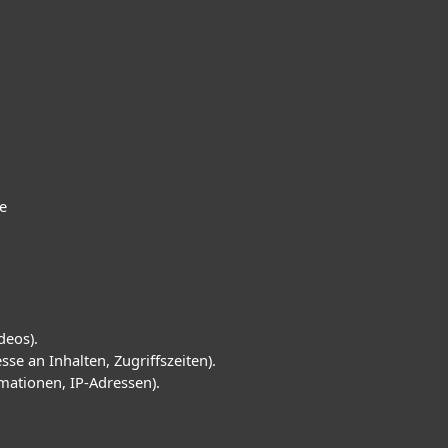
e
deos).
se an Inhalten, Zugriffszeiten).
mationen, IP-Adressen).