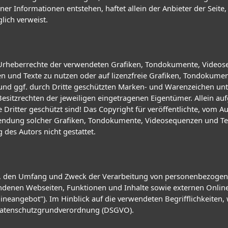
r Informationen entstehen, haftet allein der Anbieter der Seite,
glich verweist.
die Urheberrechte der verwendeten Grafiken, Tondokumente, Video
n und Texte zu nutzen oder auf lizenzfreie Grafiken, Tondokume
 und ggf. durch Dritte geschützten Marken- und Warenzeichen u
esitzrechten der jeweiligen eingetragenen Eigentümer. Allein au
ritter geschützt sind! Das Copyright für veröffentlichte, vom Auto
rwendung solcher Grafiken, Tondokumente, Videosequenzen und Te
des Autors nicht gestattet.
Art, den Umfang und Zweck der Verarbeitung von personenbezogen
enen Webseiten, Funktionen und Inhalte sowie externen Onlinepr
neangebot"). Im Hinblick auf die verwendeten Begrifflichkeiten, 
r Datenschutzgrundverordnung (DSGVO).