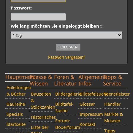
Passwort:
Wie lang möchten Sie eingeloggt bleiben?:
Passwort vergessen?
Hauptmenü
Presse &
Foren &
Allgemeine
Tipps &
Wissen
Literatur
Infos
Service
Anleitungen
& Bücher
Bauzeiten
Bildergalerie
Bildtafelsuche
Dienstleister
&
Baureihe
Bildtafel-
Glossar
Händler
Stückzahlen
Suche
Specials
Impressum
Märkte &
Historisches
Forum:
Museen
Startseite
Kontakt
Liste der
Boxerforum
Tipps