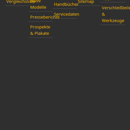
BMW
Vergleichsliste
Sitemap
Handbücher
Modelle
Verschleißteil
Servicedaten
&
Presseberichte
Werkzeuge
Prospekte
& Plakate