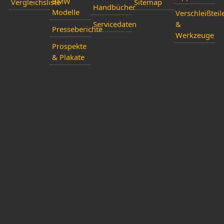
BMW
Vergleichsliste
Sitemap
Handbücher
Modelle
Verschleißteil
Servicedaten
&
Presseberichte
Werkzeuge
Prospekte
& Plakate