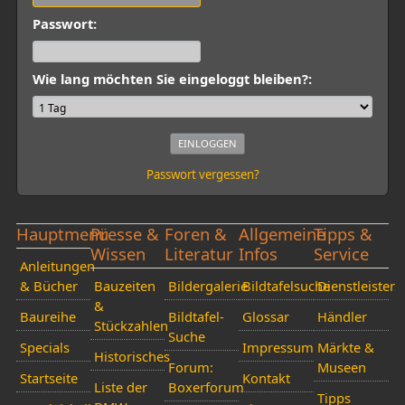
Passwort:
Wie lang möchten Sie eingeloggt bleiben?:
Passwort vergessen?
Hauptmenü
Presse &
Foren &
Allgemeine
Tipps &
Wissen
Literatur
Infos
Service
Anleitungen
& Bücher
Bauzeiten
Bildergalerie
Bildtafelsuche
Dienstleister
&
Baureihe
Bildtafel-
Glossar
Händler
Stückzahlen
Suche
Specials
Impressum
Märkte &
Historisches
Forum:
Museen
Startseite
Kontakt
Liste der
Boxerforum
Tipps