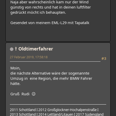
Naja aber wahrscheinlich kam nur der Wind
günstig von rechts und hat in deinen luftfilter
gedrückt möcht ich behaupten.
Gesendet von meinem EML-L29 mit Tapatalk
† Oldtimerfahrer
27 Februar 2019, 17:58:18
#3
Moin,
die nächste Alternative wäre der sogenannte
Umzug in eine Region, die mehr BMW Fahrer
hätte.
Gruß Rudi 😉
2011 Schottland I 2012 Großglockner-Hochalpenstraße I
2013 Schottland I 2014 Lettland/Litauen I 2017 Südengland