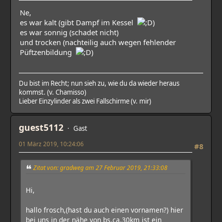
Ne,
es war kalt (gibt Dampf im Kessel
)
es war sonnig (schadet nicht)
und trocken (nachteilig auch wegen fehlender
Püftzenbildung
)
Du bist im Recht; nun sieh zu, wie du da wieder heraus
kommst. (v. Chamisso)
Lieber Einzylinder als zwei Fallschirme (v. mir)
guest5112
Gast
01 März 2019, 10:24:06
#8
Zitat von: gradweg am 27 Februar 2019, 21:33:08
Hi,
hallo frosch,(hast du auch einen vornamen?) hier
bei uns in der nähe von bs.ca.30km ist ein