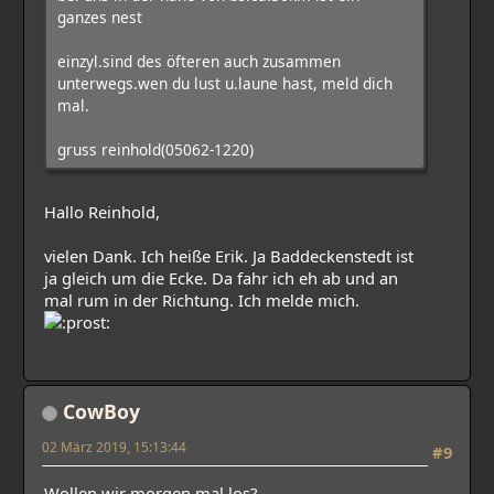
ganzes nest
einzyl.sind des öfteren auch zusammen
unterwegs.wen du lust u.laune hast, meld dich
mal.
gruss reinhold(05062-1220)
Hallo Reinhold,
vielen Dank. Ich heiße Erik. Ja Baddeckenstedt ist
ja gleich um die Ecke. Da fahr ich eh ab und an
mal rum in der Richtung. Ich melde mich.
CowBoy
02 März 2019, 15:13:44
#9
Wollen wir morgen mal los?