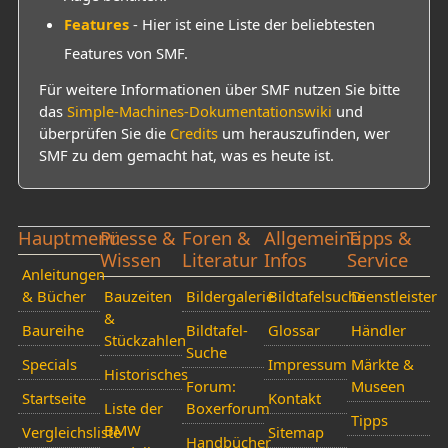
Features
- Hier ist eine Liste der beliebtesten
Features von SMF.
Für weitere Informationen über SMF nutzen Sie bitte
das
Simple-Machines-Dokumentationswiki
und
überprüfen Sie die
Credits
um herauszufinden, wer
SMF zu dem gemacht hat, was es heute ist.
Hauptmenü
Presse &
Foren &
Allgemeine
Tipps &
Wissen
Literatur
Infos
Service
Anleitungen
& Bücher
Bauzeiten
Bildergalerie
Bildtafelsuche
Dienstleister
&
Baureihe
Bildtafel-
Glossar
Händler
Stückzahlen
Suche
Specials
Impressum
Märkte &
Historisches
Forum:
Museen
Startseite
Kontakt
Liste der
Boxerforum
Tipps
BMW
Vergleichsliste
Sitemap
Handbücher