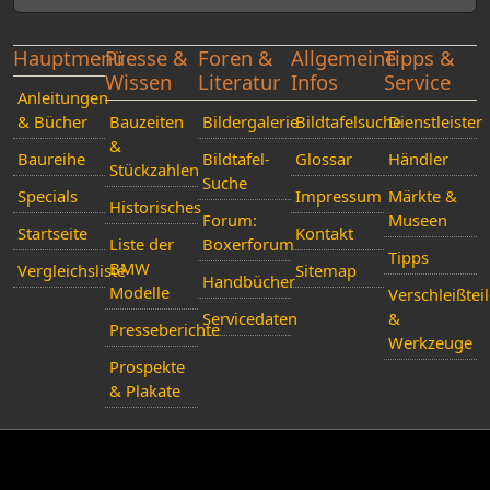
Hauptmenü
Presse &
Foren &
Allgemeine
Tipps &
Wissen
Literatur
Infos
Service
Anleitungen
& Bücher
Bauzeiten
Bildergalerie
Bildtafelsuche
Dienstleister
&
Baureihe
Bildtafel-
Glossar
Händler
Stückzahlen
Suche
Specials
Impressum
Märkte &
Historisches
Forum:
Museen
Startseite
Kontakt
Liste der
Boxerforum
Tipps
BMW
Vergleichsliste
Sitemap
Handbücher
Modelle
Verschleißtei
Servicedaten
&
Presseberichte
Werkzeuge
Prospekte
& Plakate