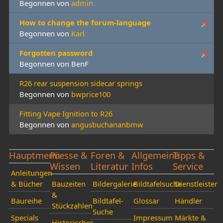
Begonnen von
admin
How to change the forum-language
Begonnen von
Karl
Forgotten password
Begonnen von BenF
R26 rear suspension sidecar springs
Begonnen von
bwprice100
Fitting Vape Ignition to R26
Begonnen von
angusbuchananbmw
Hauptmenü
Presse &
Foren &
Allgemeine
Tipps &
Wissen
Literatur
Infos
Service
Anleitungen
& Bücher
Bauzeiten
Bildergalerie
Bildtafelsuche
Dienstleister
&
Baureihe
Bildtafel-
Glossar
Händler
Stückzahlen
Suche
Specials
Impressum
Märkte &
Historisches