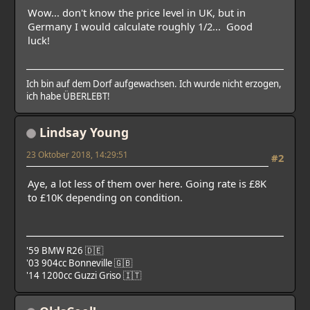
Wow... don't know the price level in UK, but in
Germany I would calculate roughly 1/2... Good
luck!
Ich bin auf dem Dorf aufgewachsen. Ich wurde nicht erzogen,
ich habe ÜBERLEBT!
Lindsay Young
23 Oktober 2018, 14:29:51
#2
Aye, a lot less of them over here. Going rate is £8K
to £10K depending on condition.
'59 BMW R26 🇩🇪
'03 904cc Bonneville 🇬🇧
'14 1200cc Guzzi Griso 🇮🇹