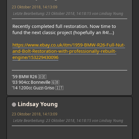
23 Oktober 2018, 14:13:09
Letzte Bearbeitung
: 23 Oktober 2018, 14:18:15 von Lindsay Young
Recently completed full restoration. Now time to
fund the next classic project (hopefully an R4!...)
https://www.ebay.co.uk/itm/1959-BMW-R26-Full-Nut-
and-Bolt-Restoration-with-professionally-rebuilt-
engine/153229430096
'59 BMW R26 🇩🇪
'03 904cc Bonneville 🇬🇧
'14 1200cc Guzzi Griso 🇮🇹
Lindsay Young
23 Oktober 2018, 14:13:09
Letzte Bearbeitung
: 23 Oktober 2018, 14:18:15 von Lindsay Young