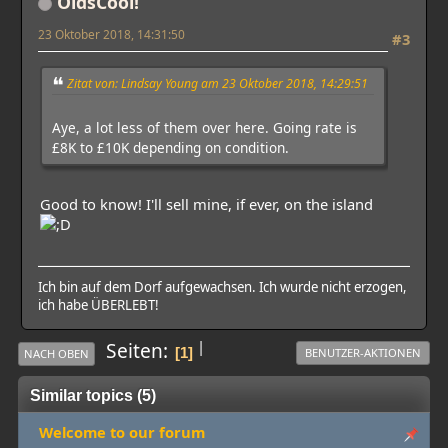
OldsCool!
23 Oktober 2018, 14:31:50
#3
Zitat von: Lindsay Young am 23 Oktober 2018, 14:29:51
Aye, a lot less of them over here. Going rate is
£8K to £10K depending on condition.
Good to know! I'll sell mine, if ever, on the island
Ich bin auf dem Dorf aufgewachsen. Ich wurde nicht erzogen,
ich habe ÜBERLEBT!
|
Seiten
1
BENUTZER-AKTIONEN
NACH OBEN
Similar topics (5)
Welcome to our forum