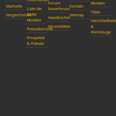
Forum:
Museen
Startseite
Kontakt
Liste der
Boxerforum
Tipps
BMW
Vergleichsliste
Sitemap
Handbücher
Modelle
Verschleißteil
Servicedaten
&
Presseberichte
Werkzeuge
Prospekte
& Plakate