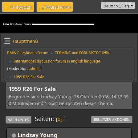
Einloggen
Registrieren
Hauptmenü
BMW Einzylinder-Forum
TERMINE und FORUMSTECHNIK
►
International discussion forum in english language
►
(Moderator:
admin
)
1959 R26 For Sale
►
1959 R26 For Sale
Begonnen von Lindsay Young, 23 Oktober 2018, 14:13:09
0 Mitglieder und 1 Gast betrachten dieses Thema.
|
Seiten
1
BENUTZER-AKTIONEN
NACH UNTEN
Lindsay Young