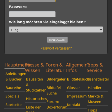
Passwort:
Wie lang möchten Sie eingeloggt bleiben?:
Passwort vergessen?
Hauptmenü
Presse &
Foren &
Allgemeine
Tipps &
Wissen
Literatur
Infos
Service
Anleitungen
& Bücher
Bauzeiten
Bildergalerie
Bildtafelsuche
Dienstleister
&
Baureihe
Bildtafel-
Glossar
Händler
Stückzahlen
Suche
Specials
Impressum
Märkte &
Historisches
Forum:
Museen
Startseite
Kontakt
Liste der
Boxerforum
Tipps