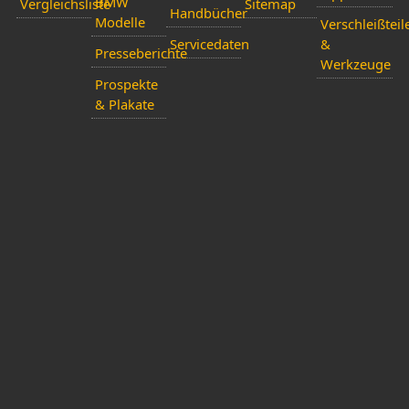
BMW
Vergleichsliste
Sitemap
Handbücher
Modelle
Verschleißteil
Servicedaten
&
Presseberichte
Werkzeuge
Prospekte
& Plakate