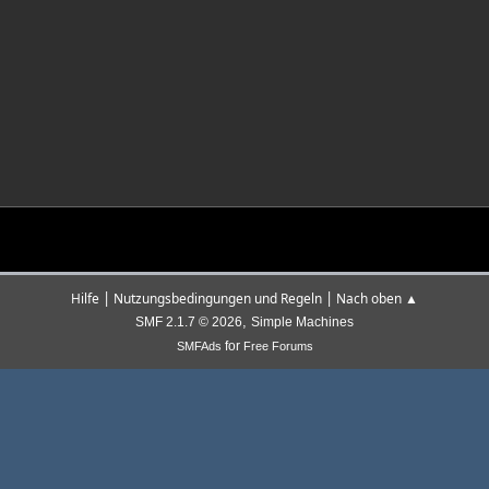
|
|
Hilfe
Nutzungsbedingungen und Regeln
Nach oben ▲
,
SMF 2.1.7 © 2026
Simple Machines
for
SMFAds
Free Forums