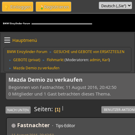
Einloggen
Registrieren
Hauptmenü
BMW Einzylinder-Forum
GESUCHE und GEBOTE von ERSATZTEILEN
►
GEBOTE (privat)
Flohmarkt
(Moderatoren:
admin
,
Karl
)
►
►
Mazda Demio zu verkaufen
►
Mazda Demio zu verkaufen
Begonnen von Fastnachter, 11 August 2016, 20:42:50
0 Mitglieder und 1 Gast betrachten dieses Thema.
|
Seiten
1
BENUTZER-AKTION
NACH UNTEN
Fastnachter
Tips-Editor
11 August 2016, 20:42:50