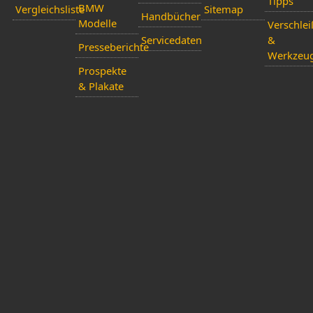
Tipps
BMW
Vergleichsliste
Sitemap
Handbücher
Modelle
Verschlei
Servicedaten
&
Presseberichte
Werkzeu
Prospekte
& Plakate