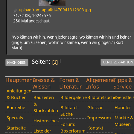
uploadfromtaptalk1470941312903.jpg
71.72 KB, 1024x576
250 Mal angeschaut
"Wo kämen wir hin, wenn jeder sagte, wo kämen wir hin und keiner
ginge, um zu sehen, wohin wir kämen, wenn wir gingen." (Kurt
Marti)
|
Seiten
1
BENUTZER-AKTION
NACH OBEN
Hauptmenü
Presse &
Foren &
Allgemeine
Tipps &
Wissen
Literatur
Infos
Service
Anleitungen
& Bücher
Bauzeiten
Bildergalerie
Bildtafelsuche
Dienstlei
&
Baureihe
Bildtafel-
Glossar
Händler
Stückzahlen
Suche
Specials
Impressum
Märkte &
Historisches
Forum:
Museen
Startseite
Kontakt
Liste der
Boxerforum