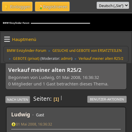
Einloggen
Registrieren
Hauptmenü
BMW Einzylinder-Forum
GESUCHE und GEBOTE von ERSATZTEILEN
►
GEBOTE (privat)
(Moderator:
admin
)
Verkauf meiner alten R25/2
►
►
Verkauf meiner alten R25/2
Begonnen von Ludwig, 01 Mai 2008, 16:36:32
0 Mitglieder und 1 Gast betrachten dieses Thema.
|
Seiten
1
BENUTZER-AKTIONEN
NACH UNTEN
Ludwig
Gast
01 Mai 2008, 16:36:32