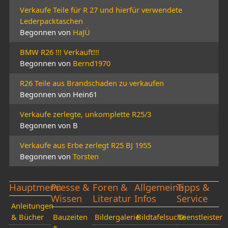
Verkaufe Teile für R 27 und hierfür verwendete
Lederpacktaschen
Begonnen von
HaJÜ
BMW R26 !!! Verkauft!!!
Begonnen von
Bernd1970
R26 Teile aus Brandschaden zu verkaufen
Begonnen von Hein61
Verkaufe zerlegte, unkomplette R25/3
Begonnen von B
Verkaufe aus Erbe zerlegt R25 BJ 1955
Begonnen von
Torsten
Hauptmenü
Presse &
Foren &
Allgemeine
Tipps &
Wissen
Literatur
Infos
Service
Anleitungen
& Bücher
Bauzeiten
Bildergalerie
Bildtafelsuche
Dienstleister