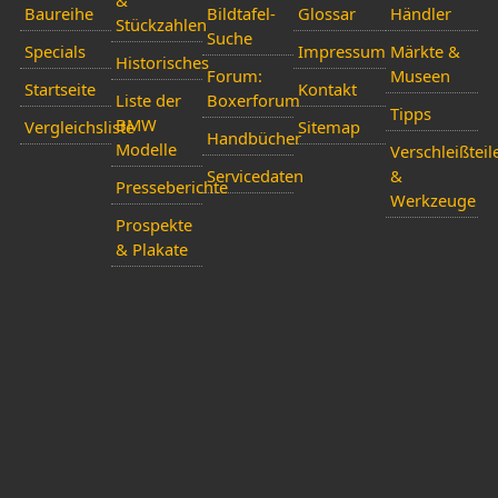
&
Baureihe
Bildtafel-
Glossar
Händler
Stückzahlen
Suche
Specials
Impressum
Märkte &
Historisches
Forum:
Museen
Startseite
Kontakt
Liste der
Boxerforum
Tipps
BMW
Vergleichsliste
Sitemap
Handbücher
Modelle
Verschleißteil
Servicedaten
&
Presseberichte
Werkzeuge
Prospekte
& Plakate