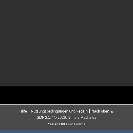
|
|
Hilfe
Nutzungsbedingungen und Regeln
Nach oben ▲
,
SMF 2.1.7 © 2026
Simple Machines
for
SMFAds
Free Forums