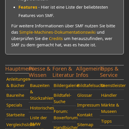
Features
- Hier ist eine Liste der beliebtesten
Features von SMF.
Für weitere Informationen über SMF nutzen Sie bitte
das
Simple-Machines-Dokumentationswiki
und
überprüfen Sie die
Credits
um herauszufinden, wer
SMF zu dem gemacht hat, was es heute ist.
Hauptmenü
Presse &
Foren &
Allgemeine
Tipps &
Wissen
Literatur
Infos
Service
Anleitungen
& Bücher
Bauzeiten
Bildergalerie
Bildtafelsuche
Dienstleister
&
Baureihe
Bildtafel-
Glossar
Händler
Stückzahlen
Suche
Specials
Impressum
Märkte &
Historisches
Forum:
Museen
Startseite
Kontakt
Liste der
Boxerforum
Tipps
BMW
Vergleichsliste
Sitemap
Handbücher