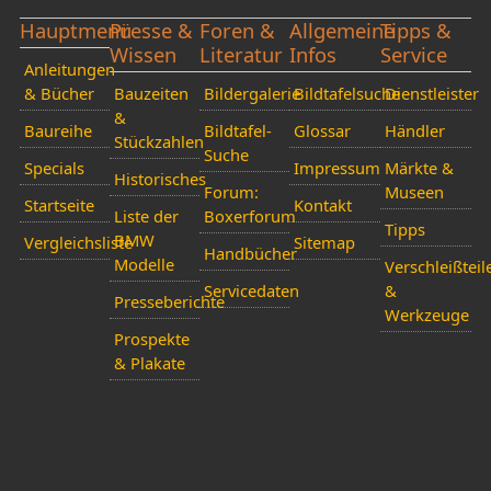
Hauptmenü
Presse &
Foren &
Allgemeine
Tipps &
Wissen
Literatur
Infos
Service
Anleitungen
& Bücher
Bauzeiten
Bildergalerie
Bildtafelsuche
Dienstleister
&
Baureihe
Bildtafel-
Glossar
Händler
Stückzahlen
Suche
Specials
Impressum
Märkte &
Historisches
Forum:
Museen
Startseite
Kontakt
Liste der
Boxerforum
Tipps
BMW
Vergleichsliste
Sitemap
Handbücher
Modelle
Verschleißteil
Servicedaten
&
Presseberichte
Werkzeuge
Prospekte
& Plakate