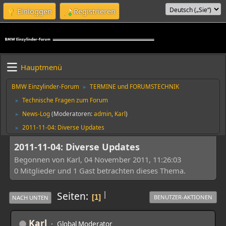
Einloggen
Registrieren
Hauptmenü
BMW Einzylinder-Forum
TERMINE und FORUMSTECHNIK
►
Technische Fragen zum Forum
►
News-Log
(Moderatoren:
admin
,
Karl
)
►
2011-11-04: Diverse Updates
►
2011-11-04: Diverse Updates
Begonnen von Karl, 04 November 2011, 11:26:03
0 Mitglieder und 1 Gast betrachten dieses Thema.
|
Seiten
1
BENUTZER-AKTIONEN
NACH UNTEN
Karl
Global Moderator