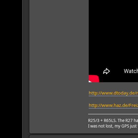
http://www.dtoday.de/
http://www.haz.de/Fre
R25/3 + R65LS. The R27 h
I was not lost, my GPS just