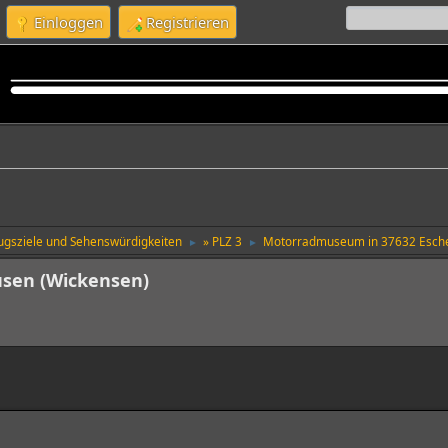
Einloggen
Registrieren
lugsziele und Sehenswürdigkeiten
» PLZ 3
Motorradmuseum in 37632 Esche
►
►
sen (Wickensen)