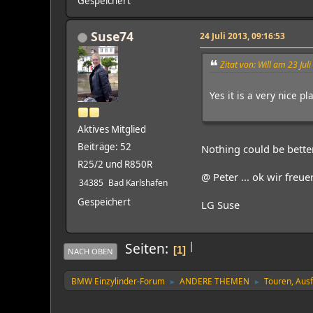
Gespeichert
Suse74
24 Juli 2013, 09:16:53
Zitat von: Will am 23 Jul
Yes it is a very nice p
Aktives Mitglied
Beiträge: 52
Nothing could be bette
R25/2 und R850R
@ Peter ... ok wir freue
34385
Bad Karlshafen
Gespeichert
LG Suse
|
Seiten
1
NACH OBEN
BMW Einzylinder-Forum
ANDERE THEMEN
Touren, Aus
►
►