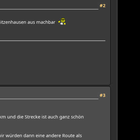
#2
n Witzenhausen aus machbar
#3
km und die Strecke ist auch ganz schön
wir würden dann eine andere Route als