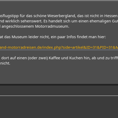
usflugstipp für das schöne Weserbergland, das ist nicht in Hesse
) und wirklich sehenswert. Es handelt sich um einen ehemaligen 
und angeschlossenem Motorradmuseum.
t das Museum leider nicht, ein paar Infos findet man hier:
land-motorradreisen.de/index.php?side=artikel&ID=31&PID=31&
 dort auf einen (oder zwei) Kaffee und Kuchen hin, ab und zu trif
 nicht.