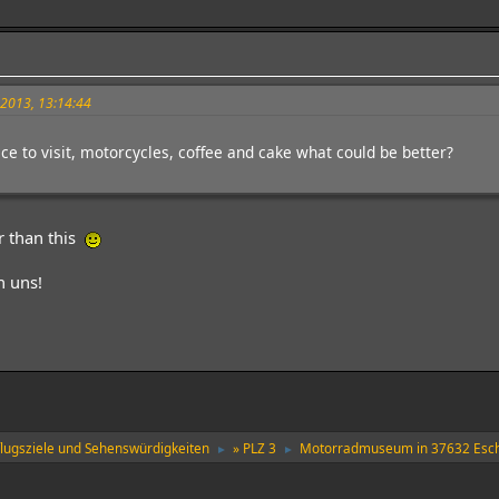
i 2013, 13:14:44
lace to visit, motorcycles, coffee and cake what could be better?
r than this
n uns!
flugsziele und Sehenswürdigkeiten
» PLZ 3
Motorradmuseum in 37632 Esch
►
►