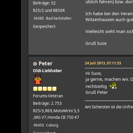
üblich fahren) bzw. dort
Beiträge: 52
R25/2 und R850R
Ich habe bei den Veran
34385
Bad Karlshafen
Witzenhausen auch gut 
Gespeichert
Vielleicht sieht man sic
Gruß Suse
Peter
24 Juli 2013, 07:11:33
Oldi-Liebhaber
Hi Suse,
ja gerne, machen wir. 
rechtzeitig
Gruß Peter
Forums-Veteran
Beiträge: 2.753
Am Sichersten ist die Unfre
R25/3,R69,MotoMrini 3,5
,MG V7,Honda CB 750 K7
96450
Coburg