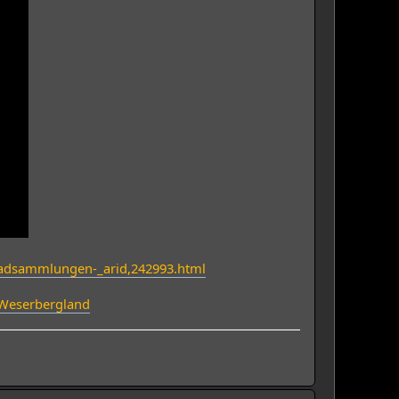
rradsammlungen-_arid,242993.html
-Weserbergland