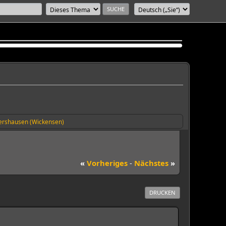
rshausen (Wickensen)
«
Vorheriges
-
Nächstes
»
DRUCKEN