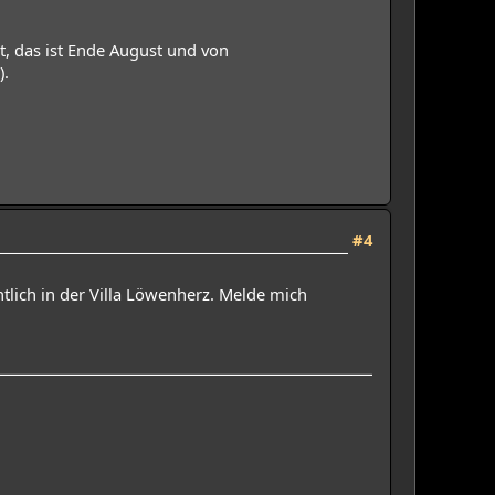
t, das ist Ende August und von
).
#4
tlich in der Villa Löwenherz. Melde mich