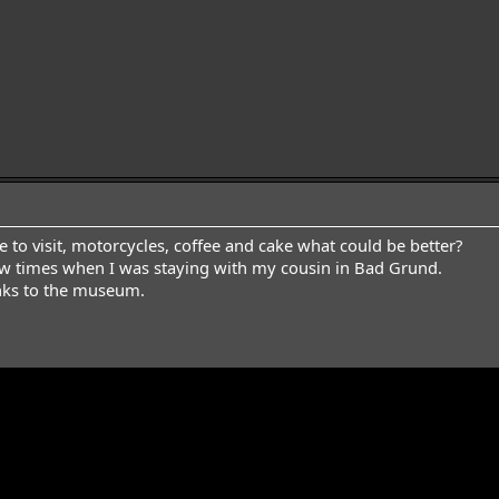
ace to visit, motorcycles, coffee and cake what could be better?
 few times when I was staying with my cousin in Bad Grund.
nks to the museum.