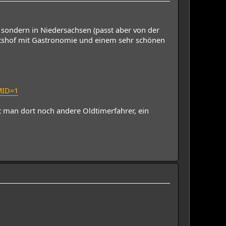
n sondern in Niedersachsen (passt aber von der
Gutshof mit Gastronomie und einem sehr schönen
MID=1
ft man dort noch andere Oldtimerfahrer, ein