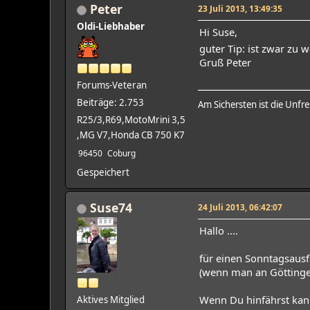
Peter
23 Juli 2013, 13:49:35
Oldi-Liebhaber
Hi Suse,
guter Tip: ist zwar zu
Gruß Peter
Forums-Veteran
Beiträge: 2.753
Am Sichersten ist die Unfre
R25/3,R69,MotoMrini 3,5
,MG V7,Honda CB 750 K7
96450
Coburg
Gespeichert
Suse74
24 Juli 2013, 06:42:07
Hallo ....
für einen Sonntagsausf
(wenn man an Göttingen
Wenn Du hinfährst kann
Aktives Mitglied