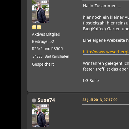
Hallo Zusammen ...
hier noch ein kleiner A
Postleitzahl hier rein
Bier(Kaffee)-Garten 
Aktives Mitglied
Eine eigene Webseite ha
Beiträge: 52
R25/2 und R850R
http://www.weserberg
34385
Bad Karlshafen
Wir fahren gelegentlich
Gespeichert
fester Treff ist das aber
LG Suse
Suse74
23 Juli 2013, 07:17:00