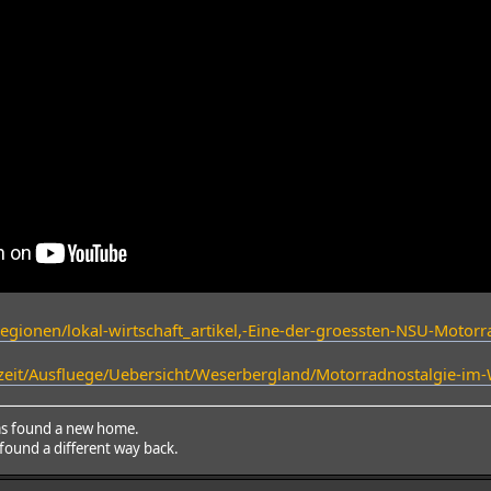
regionen/lokal-wirtschaft_artikel,-Eine-der-groessten-NSU-Moto
izeit/Ausfluege/Uebersicht/Weserbergland/Motorradnostalgie-im
as found a new home.
 found a different way back.