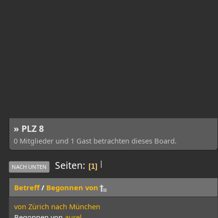
» PLZ 8
0 Mitglieder und 1 Gast betrachten dieses Board.
|
Seiten
1
NACH UNTEN
Betreff
/
Begonnen von
von Zürich nach München
Begonnen von
aurel