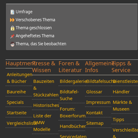
Umfrage
Verschobenes Thema
Thema geschlossen
Angeheftetes Thema
Thema, das Sie beobachten
Hauptmenü
Presse &
Foren &
Allgemeine
Tipps &
Wissen
Literatur
Infos
Service
Anleitungen
& Bücher
Bauzeiten
Bildergalerie
Bildtafelsuche
Dienstleiste
&
Baureihe
Bildtafel-
Glossar
Händler
Stückzahlen
Suche
Specials
Impressum
Märkte &
Historisches
Forum:
Museen
Startseite
Kontakt
Liste der
Boxerforum
Tipps
BMW
Vergleichsliste
Sitemap
Handbücher
Modelle
Verschleißte
Servicedaten
&