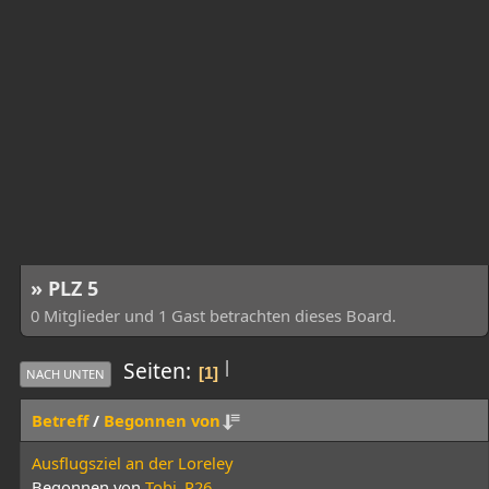
» PLZ 5
0 Mitglieder und 1 Gast betrachten dieses Board.
|
Seiten
1
NACH UNTEN
Betreff
/
Begonnen von
Ausflugsziel an der Loreley
Begonnen von
Tobi_R26