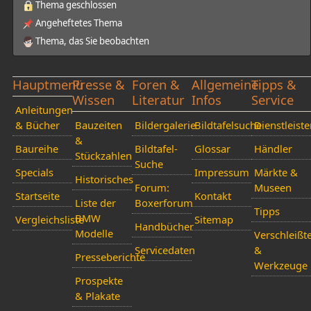
Thema geschlossen
Angeheftetes Thema
Thema, das Sie beobachten
Hauptmenü
Presse &
Foren &
Allgemeine
Tipps &
Wissen
Literatur
Infos
Service
Anleitungen
& Bücher
Bauzeiten
Bildergalerie
Bildtafelsuche
Dienstleiste
&
Baureihe
Bildtafel-
Glossar
Händler
Stückzahlen
Suche
Specials
Impressum
Märkte &
Historisches
Forum:
Museen
Startseite
Kontakt
Liste der
Boxerforum
Tipps
BMW
Vergleichsliste
Sitemap
Handbücher
Modelle
Verschleißte
Servicedaten
&
Presseberichte
Werkzeuge
Prospekte
& Plakate