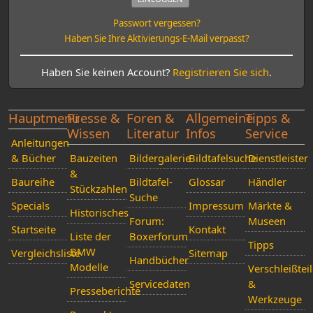
Passwort vergessen?
Haben Sie Ihre Aktivierungs-E-Mail verpasst?
Haben Sie keinen Account?
Registrieren Sie sich
.
Hauptmenü
Presse &
Foren &
Allgemeine
Tipps &
Wissen
Literatur
Infos
Service
Anleitungen
& Bücher
Bauzeiten
Bildergalerie
Bildtafelsuche
Dienstleister
&
Baureihe
Bildtafel-
Glossar
Händler
Stückzahlen
Suche
Specials
Impressum
Märkte &
Historisches
Forum:
Museen
Startseite
Kontakt
Liste der
Boxerforum
Tipps
BMW
Vergleichsliste
Sitemap
Handbücher
Modelle
Verschleißtei
Servicedaten
&
Presseberichte
Werkzeuge