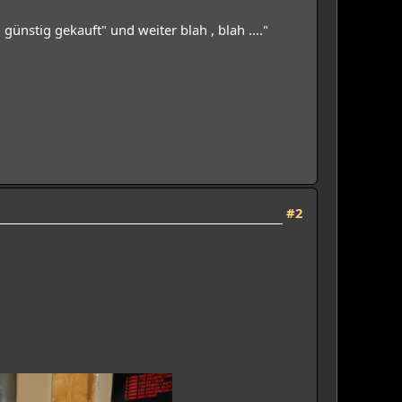
günstig gekauft" und weiter blah , blah ...."
#2