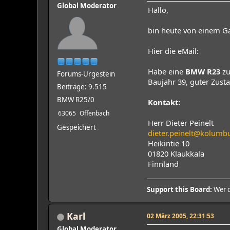
Global Moderator
Hallo,
bin heute von einem G
Hier die eMail:
Habe eine
BMW R23
zu
Forums-Urgestein
Baujahr 39, guter Zusta
Beiträge: 9.515
BMW R25/0
Kontakt:
63065
Offenbach
Herr Dieter Peinelt
Gespeichert
dieter.peinelt@kolumbu
Heikintie 10
01820 Klaukkala
Finnland
Support this Board:
Wer d
Karl
02 März 2005, 22:31:53
Global Moderator