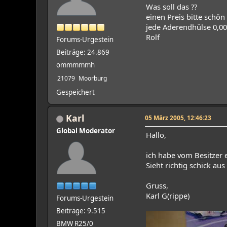
Was soll das ??
einen Preis bitte schön
jede Aderendhülse 0,0
Rolf
Forums-Urgestein
Beiträge: 24.869
ommmmmh
21079
Moorburg
Gespeichert
Karl
05 März 2005, 12:46:23
Global Moderator
Hallo,
ich habe vom Besitzer e
Sieht richtig schick au
Gruss,
Karl G(rippe)
Forums-Urgestein
Beiträge: 9.515
BMW R25/0