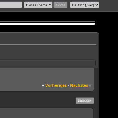
«
Vorheriges
-
Nächstes
»
DRUCKEN