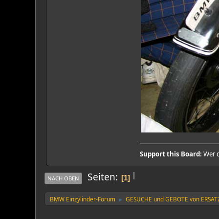
Support this Board:
Wer d
|
Seiten
1
NACH OBEN
BMW Einzylinder-Forum
GESUCHE und GEBOTE von ERSAT
►