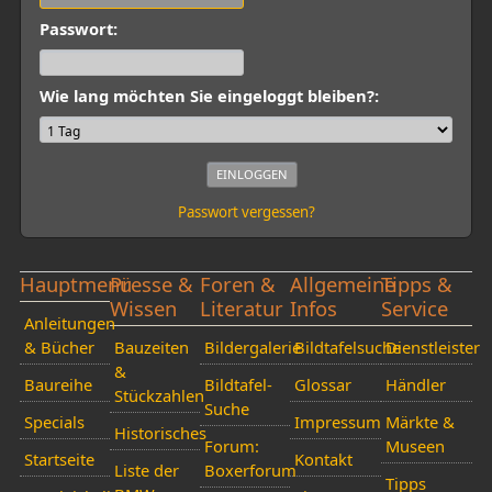
Passwort:
Wie lang möchten Sie eingeloggt bleiben?:
Passwort vergessen?
Hauptmenü
Presse &
Foren &
Allgemeine
Tipps &
Wissen
Literatur
Infos
Service
Anleitungen
& Bücher
Bauzeiten
Bildergalerie
Bildtafelsuche
Dienstleister
&
Baureihe
Bildtafel-
Glossar
Händler
Stückzahlen
Suche
Specials
Impressum
Märkte &
Historisches
Forum:
Museen
Startseite
Kontakt
Liste der
Boxerforum
Tipps