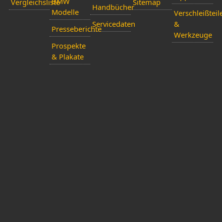
BMW
Vergleichsliste
Sitemap
Handbücher
Modelle
Verschleißteil
Servicedaten
&
Presseberichte
Werkzeuge
Prospekte
& Plakate