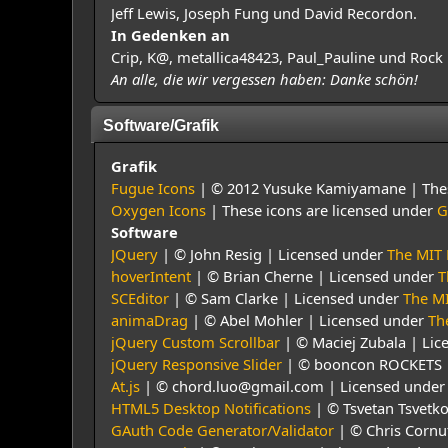
Jeff Lewis, Joseph Fung und David Recordon.
In Gedenken an
Crip, K@, metallica48423, Paul_Pauline und Rock 
An alle, die wir vergessen haben: Danke schön!
Software/Grafik
Grafik
Fugue Icons
| © 2012 Yusuke Kamiyamane | These
Oxygen Icons
| These icons are licensed under
G
Software
JQuery
| © John Resig | Licensed under
The MIT 
hoverIntent
| © Brian Cherne | Licensed under
T
SCEditor
| © Sam Clarke | Licensed under
The MI
animaDrag
| © Abel Mohler | Licensed under
Th
jQuery Custom Scrollbar
| © Maciej Zubala | Li
jQuery Responsive Slider
| © booncon ROCKETS 
At.js
| © chord.luo@gmail.com | Licensed unde
HTML5 Desktop Notifications
| © Tsvetan Tsvetk
GAuth Code Generator/Validator
| © Chris Cornu