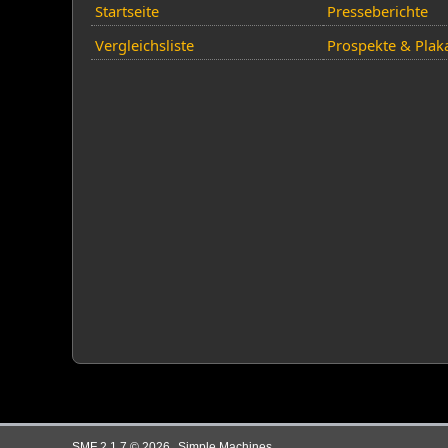
Startseite
Presseberichte
Vergleichsliste
Prospekte & Plak
,
SMF 2.1.7 © 2026
Simple Machines