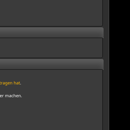
tragen hat
.
ger machen.