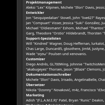
Projektmanagement
Aleksi "Lex" Kilpinen, Michele "Illori" Davis, Jes
Entwickler
Jon "Sesquipedalian" Stovell, John "live627" Ray
Jan "Compuart" Visser, Jessica "Suki" González,
Michael "Oldiesmann" Eshom, Michael "Thantos" M
Garg, Theodore "Orstio" Hildebrandt, Thorsten "
Support-Spezialisten
Will "Kindred" Wagner, Doug Heffernan, lurkalot,
Chas Large, Duncan85, gbsothere, JimM, Justyne, 
Wade "sησω" Poulsen und xenovanis.
Customizer
Diego Andrés, GL700Wing, Johnnie "TwitchisMent
"akabugeyes" Thorsen, Jason "JBlaze" Clemons, J
Dokumentationsschreiber
Michele "Illori" Davis, Irisado, AngelinaBelle, 
Übersetzer
Nikola "Dzonny" Novaković, m4z, Francisco "d3
Marketing
Adish "(F.L.A.M.E.R)" Patel, Bryan "Runic" Deaki