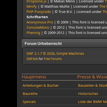
Dropzone.js
| © Matias Meno | Licensed under
T
Minify
| © Matthias Mullie | Licensed under
The 
PHP-Punycode
| © True B.V. | Licensed under
Th
Schriftarten
Anonymous Pro
| © 2009 | This font is licensed 
ConsolaMono
| © 2012 | This font is licensed un
Phennig
| © 2009-2012 | This font is licensed un
Forum Urheberrecht
SMF 2.1.7 © 2026
,
Simple Machines
SMFAds
for
Free Forums
Hauptmenü
Presse & Wiss
Anleitungen & Bücher
Bauzeiten & Stüc
Baureihe
Historisches
Specials
Liste der BMW Mo