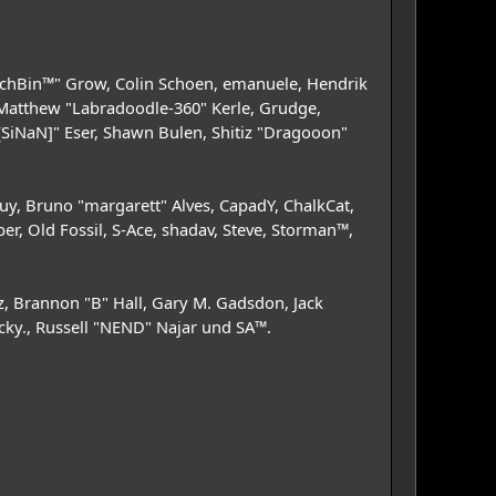
 "IchBin™" Grow, Colin Schoen, emanuele, Hendrik
, Matthew "Labradoodle-360" Kerle, Grudge,
[SiNaN]" Eser, Shawn Bulen, Shitiz "Dragooon"
guy, Bruno "margarett" Alves, CapadY, ChalkCat,
r, Old Fossil, S-Ace, shadav, Steve, Storman™,
, Brannon "B" Hall, Gary M. Gadsdon, Jack
cky., Russell "NEND" Najar und SA™.