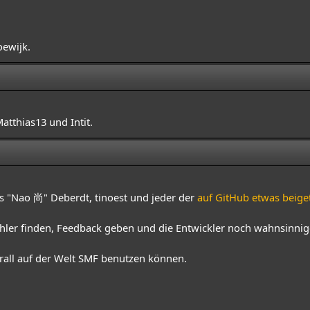
oewijk.
tthias13 und Intit.
les "Nao 尚" Deberdt, tinoest und jeder der
auf GitHub etwas beige
hler finden, Feedback geben und die Entwickler noch wahnsinni
all auf der Welt SMF benutzen können.