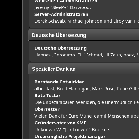
Webseiten-Administratoren
Jeremy "SleePy" Darwood.
Server-Administratoren
Derek Schwab, Michael Johnson und Liroy van H
Deutsche Übersetzung
Deutsche Übersetzung
Hannes „Geronimo_CH“ Schmid, UliZeun, noex, Ma
Spezieller Dank an
Beratende Entwickler
albertlast, Brett Flannigan, Mark Rose, René-Gil
Beta-Tester
Die unbezahlbaren Wenigen, die unermüdlich Fe
Übersetzer
Vielen Dank für Eure Mühe, damit Menschen über
Gründervater von SMF
Unknown W. "[Unknown]" Brackets.
Ursprüngliche Projektmanager