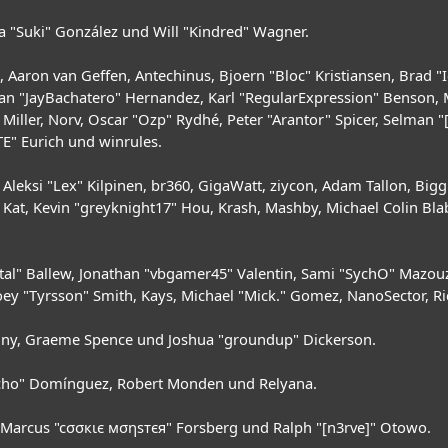
sica "Suki" González und Will "Kindred" Wagner.
es, Aaron van Geffen, Antechinus, Bjoern "Bloc" Kristiansen, Brad
 Juan "JayBachatero" Hernandez, Karl "RegularExpression" Benson
iller, Norv, Oscar "Ozp" Rydhé, Peter "Arantor" Spicer, Selman "
TE" Eurich und winrules.
 Aleksi "Lex" Kilpinen, br360, GigaWatt, ziycon, Adam Tallon, Big
Kat, Kevin "greyknight17" Hou, Krash, Mashby, Michael Colin Blabe
al" Ballew, Jonathan "vbgamer45" Valentin, Sami "SychO" Mazouz
oey "Tyrsson" Smith, Kays, Michael "Mick." Gomez, NanoSector, Ri
Chainy, Graeme Spence und Joshua "groundup" Dickerson.
vcho" Domínguez, Robert Monden und Relyana.
n, Marcus "cσσкιє мσηѕтєя" Forsberg und Ralph "[n3rve]" Otowo.