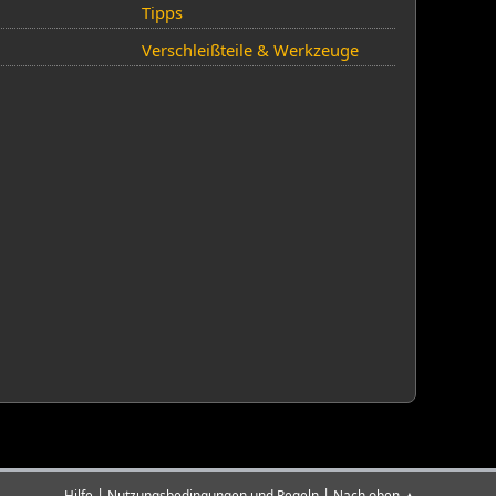
Tipps
Verschleißteile & Werkzeuge
|
|
Hilfe
Nutzungsbedingungen und Regeln
Nach oben ▲