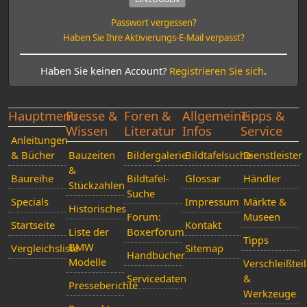
Passwort vergessen?
Haben Sie Ihre Aktivierungs-E-Mail verpasst?
Haben Sie keinen Account?
Registrieren Sie sich
.
Hauptmenü
Presse &
Foren &
Allgemeine
Tipps &
Wissen
Literatur
Infos
Service
Anleitungen
& Bücher
Bauzeiten
Bildergalerie
Bildtafelsuche
Dienstleister
&
Baureihe
Bildtafel-
Glossar
Händler
Stückzahlen
Suche
Specials
Impressum
Märkte &
Historisches
Forum:
Museen
Startseite
Kontakt
Liste der
Boxerforum
Tipps
BMW
Vergleichsliste
Sitemap
Handbücher
Modelle
Verschleißtei
Servicedaten
&
Presseberichte
Werkzeuge