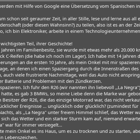
rden mit Hilfe von Google eine Übersetzung vom Spanischen ins 
um schon seit geraumer Zeit, in aller Stille, lese und lerne aus al
denschaft (oder diesen Wahnsinn?) zu teilen, also ist es an der Zei
o, ich bin Elektroniker, arbeite in einem Technologieunternehmen
chtigsten Teil, ihrer Geschichte!
0 Jahren im Familienbesitz, sie wurde mit etwas mehr als 20.000 k
ck C-Reifen (die habe ich noch im Lager). Ich habe mit 14 Jahren da
erungen an die ersten 10 Jahre, als mein Onkel mit mir spazieren
age, an denen ich einen Spaziergang durch die Innenstraßen des
auch viele frustrierte Nachmittage, weil das Auto nicht anspring
r Batterie und Problemen mit den Zündkerzen.
azieren. Ich fuhr den R26 (wir nannten ihn liebevoll ,,La Negra
h hatte, es gab 3 BMWs, so meine Liebe denn die Marke war gebo
 Besitzer der R26, die das einzige Motorrad war, das nicht verkau
cklicher Ereignisse ... unglücklich oder glücklich? (zumindest für
Nachts, als ,,La Negra" unter freiem Himmel schlief, das Wetter w
sich das Wetter und ein starker Sturm kam auf, niemand erwarte
a" war für immer versiegelt...
e mein Onkel es ins Haus, um es zu trocknen und zu starten, aber
in Lebenszeichen.