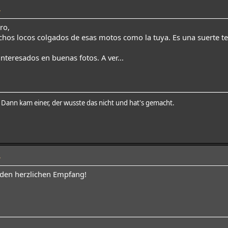
4
ro,
chos locos colgados de esas motos como la tuya. Es una suerte t
teresados en buenas fotos. A ver...
t. Dann kam einer, der wusste das nicht und hat's gemacht.
4
r den herzlichen Empfang!