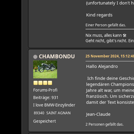
(unfortunately I don't 
Kind regards
Einer Person gefällt das.
Nix muss, alles kann 🛠
Geht nicht, gibt's nicht. Ei
CHAMBONDU
25 November 2024, 15:12:4
Hallo Alejandro
Ich finde deine Geschi
legendären Champions w
Jahre alt war, um mein
Forums-Profi
französich. Um sicherz
Beiträge: 931
damit der Text konsisten
I love BMW-Einzylinder
89340
SAINT AGNAN
Jean-Claude
Gespeichert
2 Personen gefällt das.