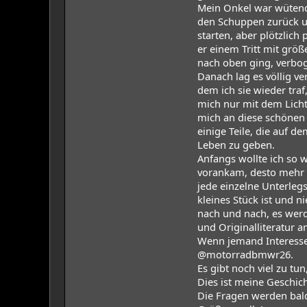
Mein Onkel war wütend 
den Schuppen zurück un
starten, aber plötzlich
er einem Tritt mit größ
nach oben ging, verbog
Danach lag es völlig v
dem ich sie wieder traf
mich nur mit dem Licht
mich an diese schönen 
einige Teile, die auf 
Leben zu geben.
Anfangs wollte ich so w
vorankam, desto mehr z
jede einzelne Unterlegs
kleines Stück ist und n
nach und nach, es werde
und Originalliteratur a
Wenn jemand Interesse
@motorradbmwr26.
Es gibt noch viel zu tun
Dies ist meine Geschicht
Die Fragen werden ba