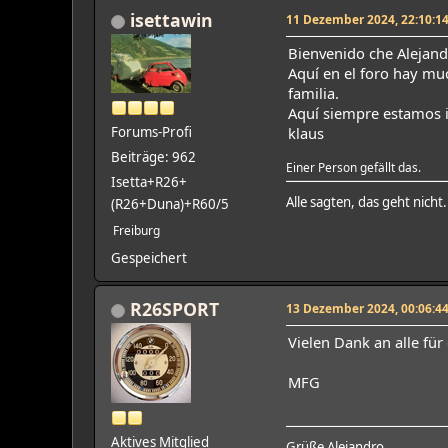
isettawin
11 Dezember 2024, 22:10:1
Bienvenido che Alejand
Aquí en el foro hay mu
familia.
Aquí siempre estamos in
Forums-Profi
klaus
Beiträge: 962
Einer Person gefällt das.
Isetta+R26+
Alle sagten, das geht nich
(R26+Duna)+R60/5
Freiburg
Gespeichert
R26SPORT
13 Dezember 2024, 00:06:4
Vielen Dank an alle fü
MFG
Aktives Mitglied
Grüße Alejandro