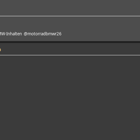
BMW-Inhalten @motorradbmwr26
0