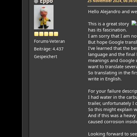
Eppo
25 November 2024, 06:36:0
Hello Alejandro and w
This is a great story
has its fascination.
I am sorry that I am no
Forums-Veteran
But hope Google transl
I've learned that the b
Beiträge: 4.437
language and the final 
Gespeichert
meanings and Google us
want to translate sever
So translating in the f
write in English.
For your failure descrip
I had water in the carb
trailer, unfortunately I 
So this might explain wh
And if this was a heavy
caused corrosion insid
Looking forward to see 