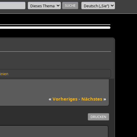
inien
«
Vorheriges
-
Nächstes
»
DRUCKEN