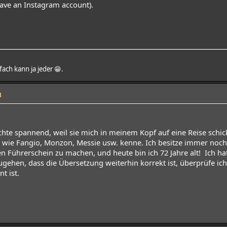
have an Instagram account).
nfach kann ja jeder 😁.
8
chte spannend, weil sie mich in meinem Kopf auf eine Reise schick
ie Fangio, Monzon, Messie usw. kenne. Ich besitze immer noch d
en Führerschein zu machen, und heute bin ich 72 Jahre alt! Ich h
ugehen, dass die Übersetzung weiterhin korrekt ist, überprüfe ich
t ist.