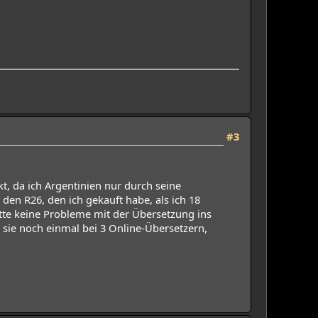
#3
t, da ich Argentinien nur durch seine
en R26, den ich gekauft habe, als ich 18
atte keine Probleme mit der Übersetzung ins
 sie noch einmal bei 3 Online-Übersetzern,