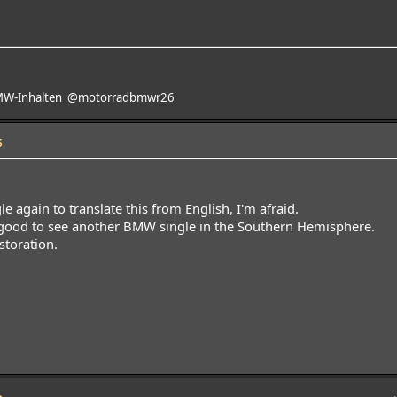
BMW-Inhalten @motorradbmwr26
5
e again to translate this from English, I'm afraid.
 good to see another BMW single in the Southern Hemisphere.
storation.