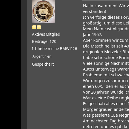
Hallo zusammen! Wir we
verstanden!
Ich verfolge dieses For
großartig, um diese Lei
Mein Name ist Alejandr
Jahr 1957.
Aktives Mitglied
Aber kommen wir zum wi
Beiträge: 120
Die Maschine ist seit 4
Ich liebe meine BMW R26
originalen Metzeler Blo
Argentinien
habe sehr schöne Erinn
Viele sonnige Nachmitt
Gespeichert
Autos unterwegs waren, 
Probleme mit schwache
Wir gingen zusammen sp
einen 60/5, den er auc
Vor 20 Jahren wurde ich
War es eine Reihe unglü
Es geschah alles eines 
Morgengrauen änderte 
was passierte ,,La Negr
Am nächsten Tag bracht
getreten und es gab ke