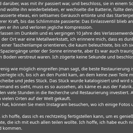
darüber, was mit ihr passiert war, und beschloss, sie in einem S
d wollte ihn wiederbeleben, er wechselte die Batterie, füllte de
 passierte etwas, ein seltsames Geräusch ertönte und das Starterped
erer Kraft, bis das Schlimmste passierte: Das Einlassventil blieb 
en er ihn und verloren jegliche Kompression.
erlassen im Dunkeln und es vergingen 10 Jahre des Verlassenwerden
, der Ort war eine Metallwerkstatt, ich erinnere mich, dass es d
 einer Taschenlampe orientieren, die kaum beleuchtete, bis ich s
Spaziergänge unter der Sonne erinnerte, aber Es war auch traurig
dem Boden verstreut waren. Ich zögerte keine Sekunde und beschlo
enig wie möglich eingreifen (man sagt, die beste Restaurierung ist
erlegte ich, bis ich an den Punkt kam, an dem keine zwei Teile 
cheibe und jedes Stück. Das Stück wurde katalogisiert und wird so
iemand es sieht, muss es so aussehen, als käme es aus der Fabrik
n viele Stunden in die Recherche und Restaurierung investiert. A
n vielen Orten auf der Welt gekauft.
 hat, können Sie mein Instagram besuchen, wo ich einige Fotos 
, ich hoffe, dass ich es rechtzeitig fertigstellen kann, um es geni
e, die ich mit euch allen teilen wollte. Ich hoffe, ich habe euch n
ld kommen.