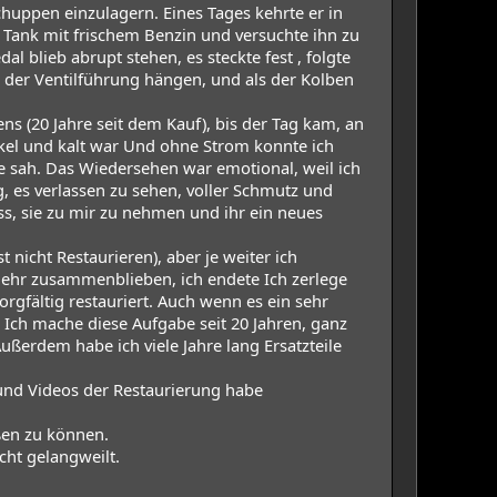
chuppen einzulagern. Eines Tages kehrte er in
n Tank mit frischem Benzin und versuchte ihn zu
al blieb abrupt stehen, es steckte fest , folgte
an der Ventilführung hängen, und als der Kolben
s (20 Jahre seit dem Kauf), bis der Tag kam, an
unkel und kalt war Und ohne Strom konnte ich
ie sah. Das Wiedersehen war emotional, weil ich
, es verlassen zu sehen, voller Schmutz und
ss, sie zu mir zu nehmen und ihr ein neues
 nicht Restaurieren), aber je weiter ich
mehr zusammenblieben, ich endete Ich zerlege
rgfältig restauriert. Auch wenn es ein sehr
. Ich mache diese Aufgabe seit 20 Jahren, ganz
ußerdem habe ich viele Jahre lang Ersatzteile
und Videos der Restaurierung habe
eßen zu können.
icht gelangweilt.