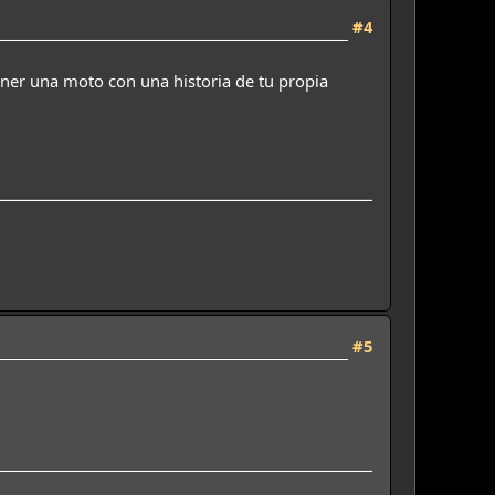
#4
ener una moto con una historia de tu propia
#5