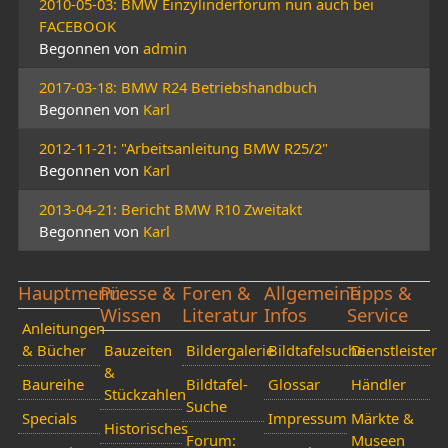
2010-05-03: BMW Einzylinderforum nun auch bei
FACEBOOK
Begonnen von
admin
2017-03-18: BMW R24 Betriebshandbuch
Begonnen von
Karl
2012-11-21: "Arbeitsanleitung BMW R25/2"
Begonnen von
Karl
2013-04-21: Bericht BMW R10 Zweitakt
Begonnen von
Karl
Hauptmenü
Presse &
Foren &
Allgemeine
Tipps &
Wissen
Literatur
Infos
Service
Anleitungen
& Bücher
Bauzeiten
Bildergalerie
Bildtafelsuche
Dienstleister
&
Baureihe
Bildtafel-
Glossar
Händler
Stückzahlen
Suche
Specials
Impressum
Märkte &
Historisches
Forum:
Museen