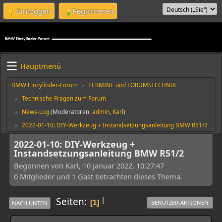
Einloggen
Registrieren
Hauptmenü
BMW Einzylinder-Forum
TERMINE und FORUMSTECHNIK
►
Technische Fragen zum Forum
►
News-Log
(Moderatoren:
admin
,
Karl
)
►
2022-01-10: DIY-Werkzeug + Instandsetzungsanleitung BMW R51/2
►
2022-01-10: DIY-Werkzeug +
Instandsetzungsanleitung BMW R51/2
Begonnen von Karl, 10 Januar 2022, 10:27:47
0 Mitglieder und 1 Gast betrachten dieses Thema.
|
Seiten
1
BENUTZER-AKTIONEN
NACH UNTEN