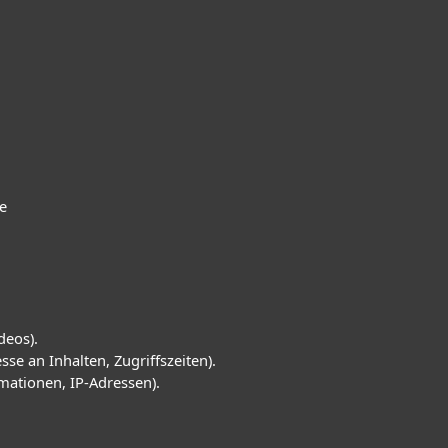
e
deos).
se an Inhalten, Zugriffszeiten).
mationen, IP-Adressen).