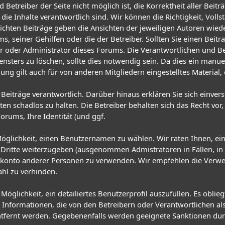
 Betreiber der Seite nicht möglich ist, die Korrektheit aller Beitr
 die Inhalte verantwortlich sind. Wir können die Richtigkeit, Voll
lichten Beiträge geben die Ansichten der jeweiligen Autoren wie
, seiner Gehilfen oder die der Betreiber. Sollten Sie einen Beit
oder Administrator dieses Forums. Die Verantwortlichen und Bet
ensters zu löschen, sollte dies notwendig sein. Da dies ein manue
ung gilt auch für von anderen Mitgliedern eingestelltes Material,
en Beiträge verantwortlich. Darüber hinaus erklären Sie sich einve
chadlos zu halten. Die Betreiber behalten sich das Recht vor, 
Forums, Ihre Identität (und ggf.
 Möglichkeit, einen Benutzernamen zu wählen. Wir raten Ihnen, 
Dritte weiterzugeben (ausgenommen Admistratoren in Fällen, in de
zerkonto anderer Personen zu verwenden. Wir empfehlen die Ver
ahl zu verhinden.
Möglichkeit, ein detailiertes Benutzerprofil auszufüllen. Es obl
nformationen, die von den Betreibern oder Verantwortlichen als
tfernt werden. Gegebenenfalls werden geeignete Sanktionen du