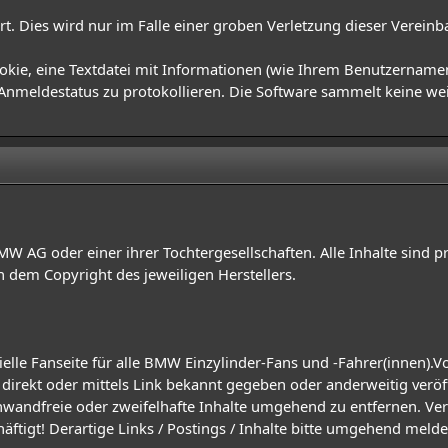
rt. Dies wird nur im Falle einer groben Verletzung dieser Verein
okie, eine Textdatei mit Informationen (wie Ihrem Benutzername
n Anmeldestatus zu protokollieren. Die Software sammelt keine w
BMW AG oder einer ihrer Tochtergesellschaften. Alle Inhalte sind p
dem Copyright des jeweiligen Herstellers.
elle Fanseite für alle BMW Einzylinder-Fans und -Fahrer(innen).Vo
irekt oder mittels Link bekannt gegeben oder anderweitig veröff
einwandfreie oder zweifelhafte Inhalte umgehend zu entfernen. Ve
häftigt! Derartige Links / Postings / Inhalte bitte umgehend mel