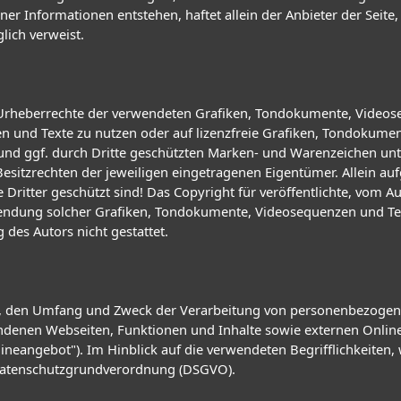
r Informationen entstehen, haftet allein der Anbieter der Seite,
glich verweist.
die Urheberrechte der verwendeten Grafiken, Tondokumente, Video
n und Texte zu nutzen oder auf lizenzfreie Grafiken, Tondokume
 und ggf. durch Dritte geschützten Marken- und Warenzeichen u
esitzrechten der jeweiligen eingetragenen Eigentümer. Allein au
ritter geschützt sind! Das Copyright für veröffentlichte, vom Auto
rwendung solcher Grafiken, Tondokumente, Videosequenzen und Te
des Autors nicht gestattet.
Art, den Umfang und Zweck der Verarbeitung von personenbezogen
enen Webseiten, Funktionen und Inhalte sowie externen Onlinepr
neangebot"). Im Hinblick auf die verwendeten Begrifflichkeiten, 
r Datenschutzgrundverordnung (DSGVO).