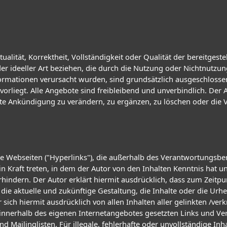
ualität, Korrektheit, Vollständigkeit oder Qualität der bereitge
oder ideeller Art beziehen, die durch die Nutzung oder Nichtnutz
ormationen verursacht wurden, sind grundsätzlich ausgeschlossen
orliegt. Alle Angebote sind freibleibend und unverbindlich. Der Au
 Ankündigung zu verändern, zu ergänzen, zu löschen oder die Ve
de Webseiten ("Hyperlinks"), die außerhalb des Verantwortungsber
 in Kraft treten, in dem der Autor von den Inhalten Kenntnis hat
rhindern. Der Autor erklärt hiermit ausdrücklich, dass zum Zeitpun
die aktuelle und zukünftige Gestaltung, die Inhalte oder die Urhe
er sich hiermit ausdrücklich von allen Inhalten aller gelinkten /ve
le innerhalb des eigenen Internetangebotes gesetzten Links und V
 Mailinglisten. Für illegale, fehlerhafte oder unvollständige In