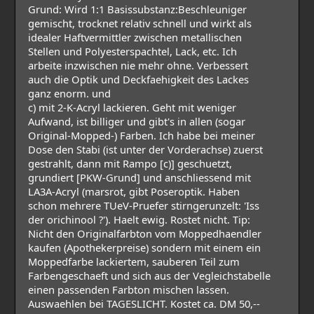
Grund: Wird 1:1 Basissubstanz:Beschleuniger
gemischt, trocknet relativ schnell und wirkt als
idealer Haftvermittler zwischen metallischen
Stellen und Polyesterspachtel, Lack, etc. Ich
arbeite inzwischen nie mehr ohne. Verbessert
auch die Optik und Deckfaehigkeit des Lackes
ganz enorm. und
c) mit 2-K-Acryl lackieren. Geht mit weniger
Aufwand, ist billiger und gibt's in allen (sogar
Original-Mopped-) Farben. Ich habe bei meiner
Dose den Stabi (ist unter der Vorderachse) zuerst
gestrahlt, dann mit Rampo [c)] geschuetzt,
grundiert [PKW-Grund] und anschliessend mit
LA3A-Acryl (marsrot, gibt Poseroptik. Haben
schon mehrere TUeV-Pruefer stirngerunzelt: 'Iss
der orichinool ?'). Haelt ewig. Rostet nicht. Tip:
Nicht den Originalfarbton vom Moppedhaendler
kaufen (Apothekerpreise) sondern mit einem ein
Moppedfarbe lackiertem, sauberen Teil zum
Farbengeschaeft und sich aus der Vegleichstabelle
einen passenden Farbton mischen lassen.
Auswaehlen bei TAGESLICHT. Kostet ca. DM 50,--