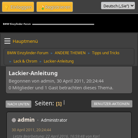
Einloggen
Registrieren
Hauptmenü
BMW Einzylinder-Forum
ANDERE THEMEN
Tipps und Tricks
►
►
Lack & Chrom
Lackier-Anleitung
►
►
Lackier-Anleitung
Begonnen von admin, 30 April 2011, 20:24:44
0 Mitglieder und 1 Gast betrachten dieses Thema.
|
Seiten
1
BENUTZER-AKTIONEN
NACH UNTEN
admin
Administrator
30 April 2011, 20:24:44
Letzte Bearbeitung
: 22 April 2016, 16:59:48 von Karl