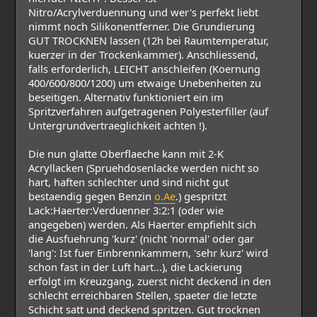
Nitro/Acrylverduennung und wer's perfekt liebt
nimmt noch Silikonentferner. Die Grundierung
GUT TROCKNEN lassen (12h bei Raumtemperatur,
kuerzer in der Trockenkammer). Anschliessend,
falls erforderlich, LEICHT anschleifen (Koernung
400/600/800/1200) um etwaige Unebenheiten zu
beseitigen. Alternativ funktioniert ein im
Spritzverfahren aufgetragenen Polyesterfiller (auf
Untergrundvertraeglichkeit achten !).
Die nun glatte Oberflaeche kann mit 2-K
Acryllacken (Spruehdosenlacke werden nicht so
hart, haften schlechter und sind nicht gut
bestaendig gegen Benzin
o.Ae
.) gespritzt
Lack:Haerter:Verduenner 3:2:1 (oder wie
angegeben) werden. Als Haerter empfiehlt sich
die Ausfuehrung 'kurz' (nicht 'normal' oder gar
'lang': Ist fuer Einbrennkammern, 'sehr kurz' wird
schon fast in der Luft hart...), die Lackierung
erfolgt im Kreuzgang, zuerst nicht deckend in den
schlecht erreichbaren Stellen, spaeter die letzte
Schicht satt und deckend spritzen. Gut trocknen