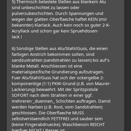
5) Thermisch belastete Stellen aus blankem Alu
sind unbeschichtet zu lassen oder
pulverzubeschichten. Durch Spannungen und
wegen der glatten Oberflaeche haftet KEIN (mir
bekannter) Klarlack. Auch kein noch so guter 2-K-
Acryllack und schon gar kein Spruehdosen-
lack !
6) Sonstige Stellen aus Alu/Stahl/Guss, die einen
farbigen Anstrich bekommen sollen, sind
sandzustrahlen (sandstrahlen zu lassen) bis auf's
blanke Metall. Anschliessen ist eine
materialspezifische Grundierung aufzutragen.
Fuer Alu/Stahl/Guss hat sich der ockergelbe 2-
komponentige (1:1) PKW-Grund (z.B. von Maurer-
Lackierung) bewaehrt. Mit der Spritzpistole
SOFORT nach dem Strahlen in einer ggf.
mehreren _duennen_ Schichten auftragen. Damit
werden Narben (z.B. Rost, vom Sandstrahlen)
geschlossen. Die Oberflaeche MUSS
selbstverstaendlich FETTFREI und sauber sein
(keine Fingerabdruecke). Waschbenzin REICHT
hierfuer NICHT ! Besser ist