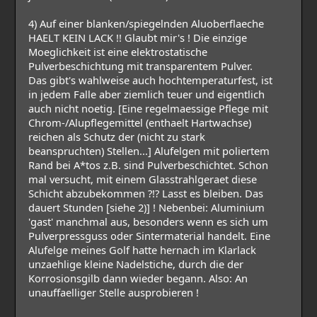
4) Auf einer blanken/spiegelnden Aluoberflaeche
HAELT KEIN LACK !! Glaubt mir's ! Die einzige
Moeglichkeit ist eine elektrostatische
Pulverbeschichtung mit transparentem Pulver.
Das gibt's wahlweise auch hochtemperaturfest, ist
in jedem Falle aber ziemlich teuer und eigentlich
auch nicht noetig. [Eine regelmaessige Pflege mit
Chrom-/Alupflegemittel (enthaelt Hartwachse)
reichen als Schutz der (nicht zu stark
beanspruchten) Stellen...] Alufelgen mit poliertem
Rand bei A*tos z.B. sind Pulverbeschichtet. Schon
mal versucht, mit einem Glasstrahlgeraet diese
Schicht abzubekommen ?!? Lasst es bleiben. Das
dauert Stunden [siehe 2)] ! Nebenbei: Aluminium
'gast' manchmal aus, besonders wenn es sich um
Pulverpressguss oder Sintermaterial handelt. Eine
Alufelge meines Golf hatte hernach im Klarlack
unzaehlige kleine Nadelstiche, durch die der
Korrosionsgilb dann wieder begann. Also: An
unauffaelliger Stelle ausprobieren !