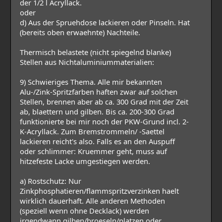
der 1/2 l Acryllack.
oder
d) Aus der Spruehdose lackieren oder Pinseln. Hat
(bereits oben erwaehnte) Nachteile.
Thermisch belastete (nicht spiegelnd blanke)
Stellen aus Nichtaluminiummaterialien:
9) Schwieriges Thema. Alle mir bekannten
Alu-/Zink-Spritzfarben haften zwar auf solchen
Stellen, brennen aber ab ca. 300 Grad mit der Zeit
ab, blaettern und gilben. Bis ca. 200-300 Grad
funktionierte bei mir noch der PKW-Grund incl. 2-
K-Acryllack. Zum Bremstrommeln/ -Saettel
lackieren reicht's also. Falls es an den Auspuff
oder schlimmer: Kruemmer geht, muss auf
hitzefeste Lacke umgestiegen werden.
a) Rostschutz: Nur
Zinkphosphatieren/flammspritzverzinken haelt
wirklich dauerhaft. Alle anderen Methoden
(speziell wenn ohne Decklack) werden
irgendwann gilben/broeseln/platzen oder