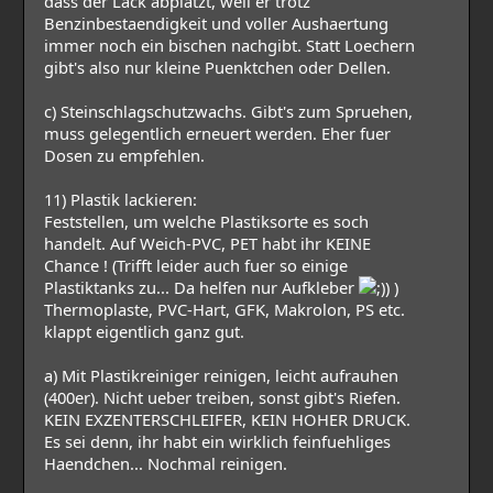
dass der Lack abplatzt, weil er trotz
Benzinbestaendigkeit und voller Aushaertung
immer noch ein bischen nachgibt. Statt Loechern
gibt's also nur kleine Puenktchen oder Dellen.
c) Steinschlagschutzwachs. Gibt's zum Spruehen,
muss gelegentlich erneuert werden. Eher fuer
Dosen zu empfehlen.
11) Plastik lackieren:
Feststellen, um welche Plastiksorte es soch
handelt. Auf Weich-PVC, PET habt ihr KEINE
Chance ! (Trifft leider auch fuer so einige
Plastiktanks zu... Da helfen nur Aufkleber
) )
Thermoplaste, PVC-Hart, GFK, Makrolon, PS etc.
klappt eigentlich ganz gut.
a) Mit Plastikreiniger reinigen, leicht aufrauhen
(400er). Nicht ueber treiben, sonst gibt's Riefen.
KEIN EXZENTERSCHLEIFER, KEIN HOHER DRUCK.
Es sei denn, ihr habt ein wirklich feinfuehliges
Haendchen... Nochmal reinigen.