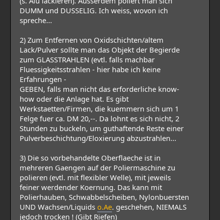
(s. Alu lackieren). Ausserdem poliert man sich
DUMM und DUSSELIG. Ich weiss, wovon ich
spreche...
2) Zum Entfernen von Oxidschichten/altem
Lack/Pulver sollte man das Objekt der Begierde
zum GLASSTRAHLEN (evtl. falls machbar
Fluessigkeitsstrahlen - hier habe ich keine
Erfahrungen -
GEBEN, falls man nicht das erforderliche know-
how oder die Anlage hat. Es gibt
Werkstaetten/Firmen, die kuemmern sich um 1
Felge fuer ca. DM 20,--. Da lohnt es sich nicht, 2
Stunden zu buckeln, um guthaftende Reste einer
Pulverbeschichtung/Eloxierung abzustrahlen...
3) Die so vorbehandelte Oberflaeche ist in
mehreren Gaengen auf der Poliermaschine zu
polieren (evtl. mit flexibler Welle), mit jeweils
feiner werdender Koernung. Das kann mit
Polierhauben, Schwabbelscheiben, Nylonbuersten
UND Wachsen/Liquids
o.Ae
. geschehen, NIEMALS
jedoch trocken ! (Gibt Riefen)