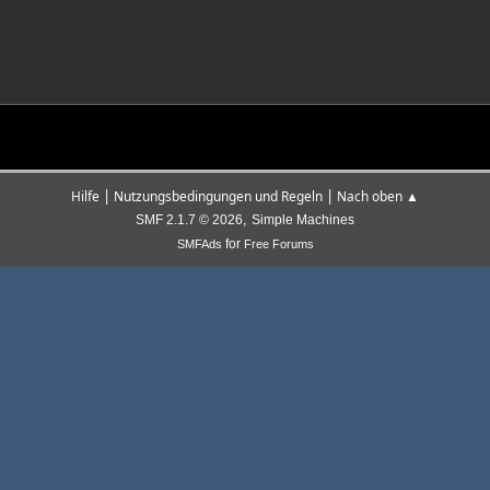
|
|
Hilfe
Nutzungsbedingungen und Regeln
Nach oben ▲
,
SMF 2.1.7 © 2026
Simple Machines
for
SMFAds
Free Forums