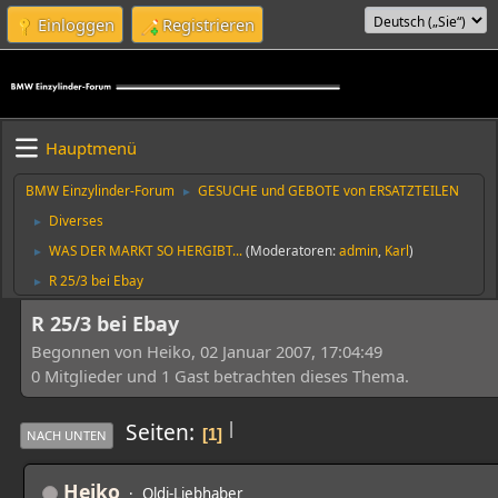
Einloggen
Registrieren
Hauptmenü
BMW Einzylinder-Forum
GESUCHE und GEBOTE von ERSATZTEILEN
►
Diverses
►
WAS DER MARKT SO HERGIBT...
(Moderatoren:
admin
,
Karl
)
►
R 25/3 bei Ebay
►
R 25/3 bei Ebay
Begonnen von Heiko, 02 Januar 2007, 17:04:49
0 Mitglieder und 1 Gast betrachten dieses Thema.
|
Seiten
1
NACH UNTEN
Heiko
Oldi-Liebhaber