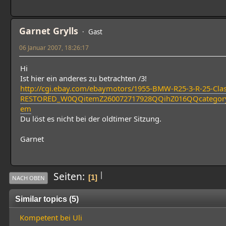
Garnet Grylls
Gast
06 Januar 2007, 18:26:17
Hi
Ist hier ein anderes zu betrachten /3!
http://cgi.ebay.com/ebaymotors/1955-BMW-R25-3-R-25-Clas
RESTORED_W0QQitemZ260072717928QQihZ016QQcateg
em
Du löst es nicht bei der oldtimer Sitzung.
Garnet
|
Seiten
1
NACH OBEN
Similar topics (5)
Kompetent bei Uli