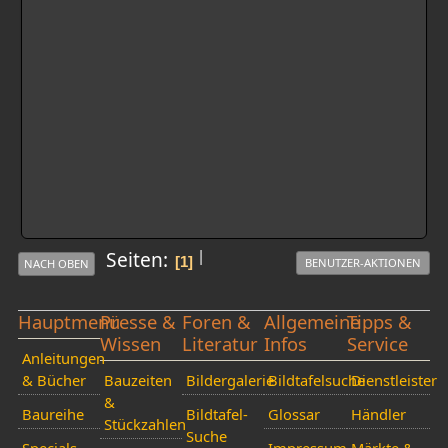
|
Seiten
1
BENUTZER-AKTIONEN
NACH OBEN
Hauptmenü
Presse &
Foren &
Allgemeine
Tipps &
Wissen
Literatur
Infos
Service
Anleitungen
& Bücher
Bauzeiten
Bildergalerie
Bildtafelsuche
Dienstleister
&
Baureihe
Bildtafel-
Glossar
Händler
Stückzahlen
Suche
Specials
Impressum
Märkte &