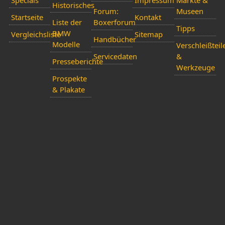
Historisches
Forum:
Museen
Startseite
Kontakt
Liste der
Boxerforum
Tipps
BMW
Vergleichsliste
Sitemap
Handbücher
Modelle
Verschleißteil
Servicedaten
&
Presseberichte
Werkzeuge
Prospekte
& Plakate