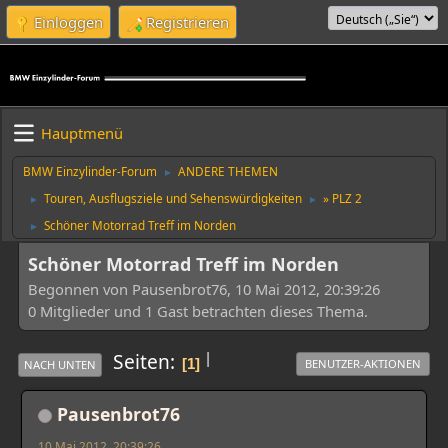
Einloggen
Registrieren
Hauptmenü
BMW Einzylinder-Forum
ANDERE THEMEN
►
Touren, Ausflugsziele und Sehenswürdigkeiten
» PLZ 2
►
►
Schöner Motorrad Treff im Norden
►
Schöner Motorrad Treff im Norden
Begonnen von Pausenbrot76, 10 Mai 2012, 20:39:26
0 Mitglieder und 1 Gast betrachten dieses Thema.
|
Seiten
1
BENUTZER-AKTIONEN
NACH UNTEN
Pausenbrot76
10 Mai 2012, 20:39:26