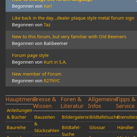
Begonnen von
Karl
Like back in the day...dealer plaque style metal forum sign
Begonnen von
Taz
New to this forum, but very familiar with Old Beemers
Begonnen von Balibeemer
Forum page style
Begonnen von
Kurt in S.A.
New member of Forum
Begonnen von
R27NYC
Hauptmenü
Presse &
Foren &
Allgemeine
Tipps &
Wissen
Literatur
Infos
Service
Anleitungen
& Bücher
Bauzeiten
Bildergalerie
Bildtafelsuche
Dienstlei
&
Baureihe
Bildtafel-
Glossar
Händler
Stückzahlen
Suche