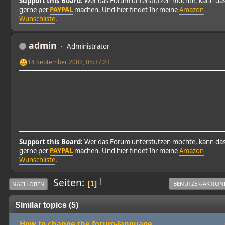
Support this Board:
Wer das Forum unterstützen möchte, kann da
gerne per
PAYPAL
machen. Und hier findet Ihr meine
Amazon
Wunschliste
.
admin
Administrator
14 September 2002, 05:37:23
Support this Board:
Wer das Forum unterstützen möchte, kann da
gerne per
PAYPAL
machen. Und hier findet Ihr meine
Amazon
Wunschliste
.
|
Seiten
1
BENUTZER-AKTION
NACH OBEN
Similar topics (5)
How to change the forum-language