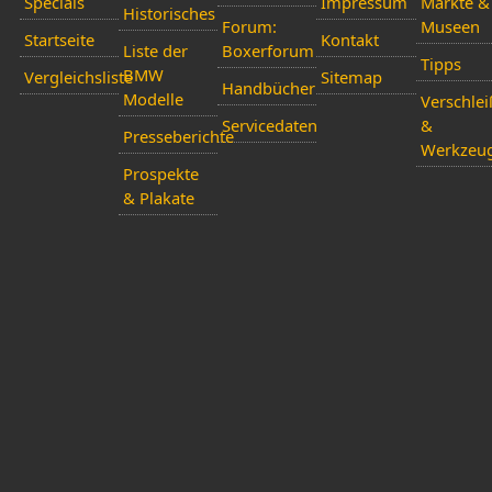
Specials
Impressum
Märkte &
Historisches
Forum:
Museen
Startseite
Kontakt
Liste der
Boxerforum
Tipps
BMW
Vergleichsliste
Sitemap
Handbücher
Modelle
Verschlei
Servicedaten
&
Presseberichte
Werkzeu
Prospekte
& Plakate