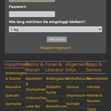
Passwort:
Wie lang möchten Sie eingeloggt bleiben?:
Passwort vergessen?
Hauptmenü
Presse &
Foren &
Allgemeine
Tipps &
Wissen
Literatur
Infos
Service
Anleitungen
& Bücher
Bauzeiten
Bildergalerie
Bildtafelsuche
Dienstleister
&
Baureihe
Bildtafel-
Glossar
Händler
Stückzahlen
Suche
Specials
Impressum
Märkte &
Historisches
Forum:
Museen
Startseite
Kontakt
Liste der
Boxerforum
Tipps