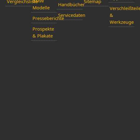
BMW
Vergleichsliste
Sitemap
Handbücher
Modelle
Verschleißteil
Servicedaten
&
Presseberichte
Werkzeuge
Prospekte
& Plakate