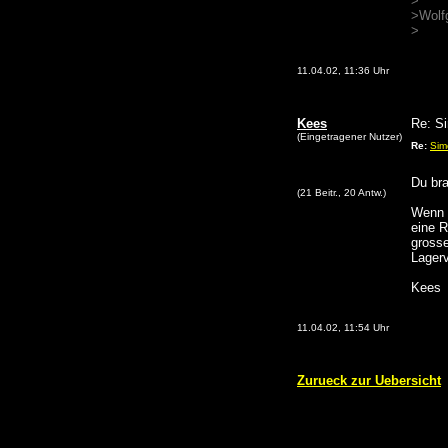
>
>Wolf
>
11.04.02, 11:36 Uhr
Kees
Re: S
(Eingetragener Nutzer)
Re:
Sim
Du br
(21 Beitr., 20 Antw.)
Wenn 
eine R
grosse
Lager
Kees
11.04.02, 11:54 Uhr
Zurueck zur Uebersicht