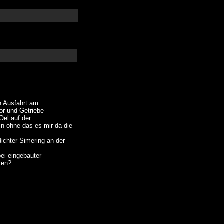
n Ausfahrt am
or und Getriebe
el auf der
n ohne das es mir da die
chter Simering an der
ei eingebauter
men?