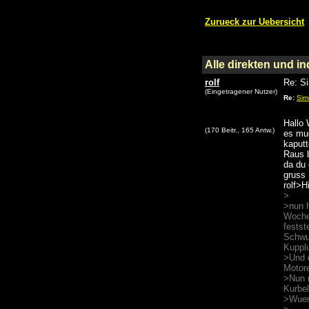
Zurueck zur Uebersicht
Alle direkten und i
rolf
Re: S
(Eingetragener Nutzer)
Re:
Sim
Hallo 
(170 Beitr., 165 Antw.)
es mue
kaputt
Raus b
da du 
gruss
rolf>H
>
>nun h
Wochen
fests
Schwu
Kupplu
>Und 
Motor
>Nun 
Kurbe
>Wuen