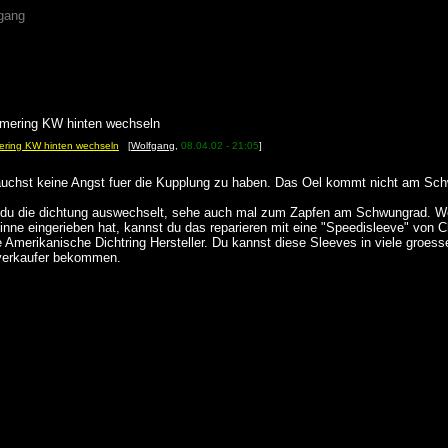
gang
imering KW hinten wechseln
ering KW hinten wechseln
[
Wolfgang
,
08.04.02 - 21:05
]
auchst keine Angst fuer die Kupplung zu haben. Das Oel kommt nicht am Sch
du die dichtung auswechselt, sehe auch mal zum Zapfen am Schwungrad. Wen
inne eingerieben hat, kannst du das reparieren mit eine "Speedisleeve" von 
 Amerikanische Dichtring Hersteller. Du kannst diese Sleeves in viele groes
verkaufer bekommen.