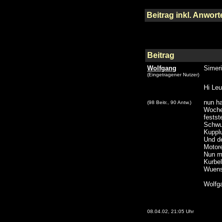
Beitrag inkl. Anwor
Beitrag
Wolfgang
Simer
(Eingetragener Nutzer)
Hi Leu
nun ha
(98 Beitr., 90 Antw.)
Wochen
fests
Schwu
Kupplu
Und d
Motor
Nun m
Kurbe
Wuens
Wolfg
08.04.02, 21:05 Uhr