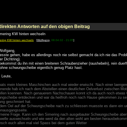
ndirekten Antworten auf den obigen Beitrag
imering KW hinten wechseln
ering KW hinten wechseln
[
Wolfgang
,
08.04.02 - 21:05
]
Wolfgang,
sste gehen, habe es allerdings noch nie selbst gemacht da ich nie das Probl
er Dichtring).
ekommst du ihn mit einen breiteren Schraubenzieher (raushebeln), rein duerf
ohne schwungscheibe eigentlich genug Platz hast.
i Leute,
ats mein kleines Maschinchen auch mal wieder erwischt. Nach einer laenger
ende hab ich nach dem Abstellen einen deutlichen Oelverlust zwischen Mot
tellen koennen. Nach genauerem Nachschauen konnt ich da auch noch etwas O
ngscheibe entdecken und war da heilfroh noch nach Hause gekommen zu sei
ng geschmiert hat.
dem Oel auf der Schwungscheibe nach zu schliessen muesste es dann ein un
enausgangsseite.
meine Frage. Kann ich den Simering nach ausgebauter Schwungscheibe aber 
lwelle auswechseln und wie werd da den alten wohl am besten herausbekom
sch euch allen mal viel Spass bei dem guten Wetter